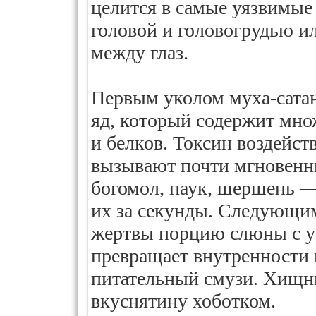
целится в самые уязвимые
головой и головогрудью и
между глаз.
Первым уколом муха-сатан
яд, который содержит мн
и белков. Токсин воздейст
вызывают почти мгновенны
богомол, паук, шершень —
их за секунды. Следующим
жертвы порцию слюны с у
превращает внутренности 
питательный смузи. Хищни
вкуснятину хоботком.