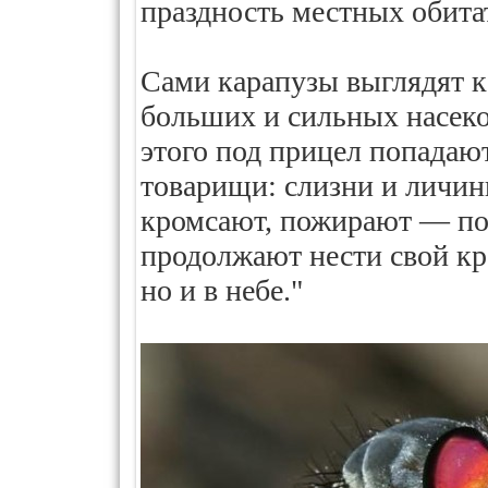
праздность местных обитат
Сами карапузы выглядят 
больших и сильных насеко
этого под прицел попадаю
товарищи: слизни и личинк
кромсают, пожирают — по
продолжают нести свой кро
но и в небе."