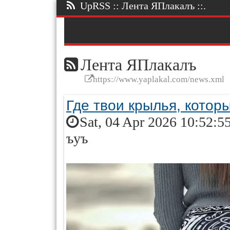
UpRSS :: Лента ЯПлакалъ ::.
Лента ЯПлакалъ
https://www.yaplakal.com/news.xml
Где твои крылья, котор
Sat, 04 Apr 2026 10:52:5
ъуъ